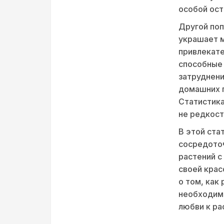
особой ос
Другой поп
украшает м
привлекате
способные 
затруднени
домашних п
Статистика
не редкост
В этой ста
сосредоточ
растений с
своей крас
о том, как
необходимо
любви к ра