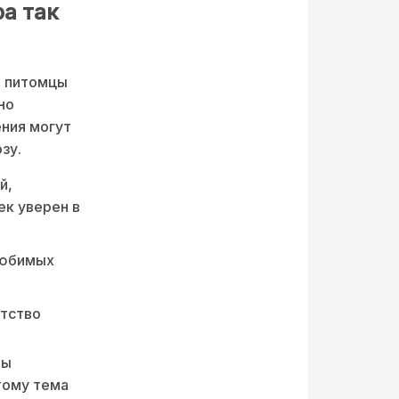
а так
и питомцы
но
ния могут
зу.
й,
ек уверен в
любимых
ытство
ны
тому тема