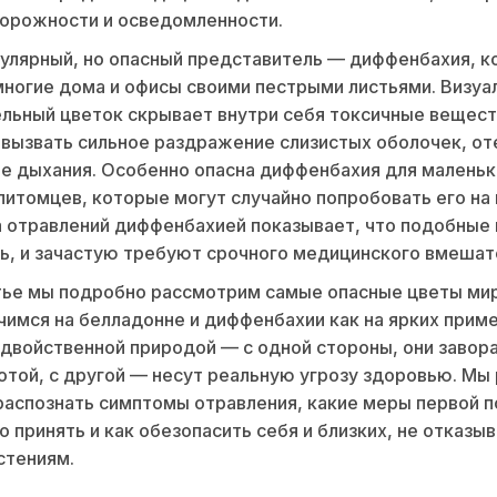
торожности и осведомленности.
улярный, но опасный представитель — диффенбахия, к
ногие дома и офисы своими пестрыми листьями. Визуа
льный цветок скрывает внутри себя токсичные вещест
вызвать сильное раздражение слизистых оболочек, оте
е дыхания. Особенно опасна диффенбахия для маленьк
итомцев, которые могут случайно попробовать его на 
 отравлений диффенбахией показывает, что подобные
ь, и зачастую требуют срочного медицинского вмешат
тье мы подробно рассмотрим самые опасные цветы мир
имся на белладонне и диффенбахии как на ярких прим
 двойственной природой — с одной стороны, они заво
отой, с другой — несут реальную угрозу здоровью. М
 распознать симптомы отравления, какие меры первой 
 принять и как обезопасить себя и близких, не отказыв
стениям.