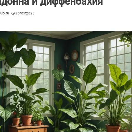
адонна и диффенбахия
lub.ru
20/01/2026