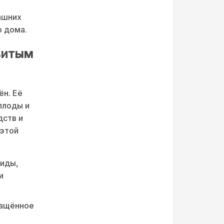
ашних
о дома.
витым
ён. Её
плоды и
дств и
 этой
оиды,
и
чащённое