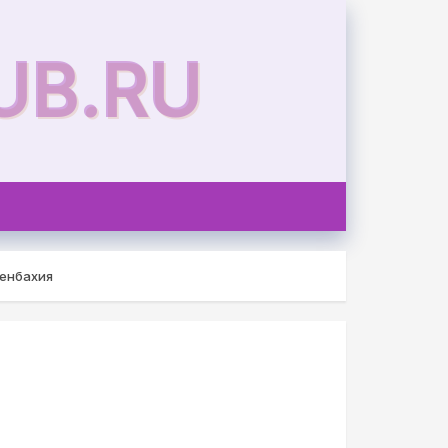
UB.RU
фенбахия