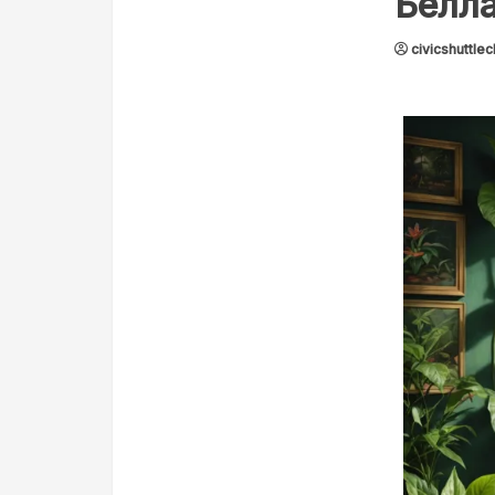
Белл
civicshuttlec