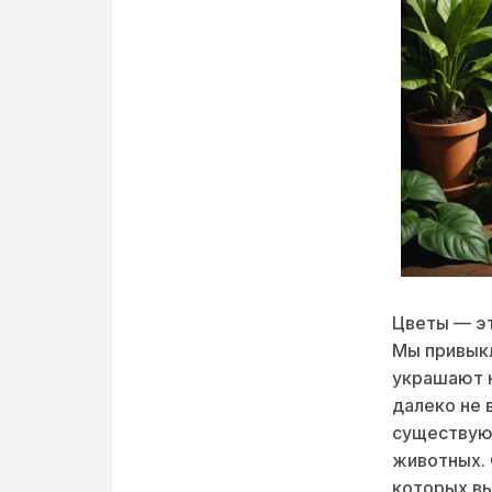
Цветы — эт
Мы привыкл
украшают н
далеко не 
существуют
животных. 
которых вы