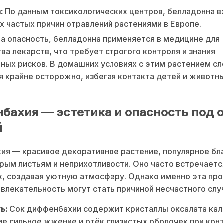
:
По данным токсикологических центров, белладонна в
х частых причин отравлений растениями в Европе.
а опасность, белладонна применяется в медицине для
ва лекарств, что требует строгого контроля и знания
ных рисков. В домашних условиях с этим растением с
 крайне осторожно, избегая контакта детей и животны
бахия — эстетика и опасность под 
й
я — красивое декоративное растение, популярное бл
рым листьям и неприхотливости. Оно часто встречаетс
х, создавая уютную атмосферу. Однако именно эта пр
ивлекательность могут стать причиной несчастного слу
ь:
Сок диффенбахии содержит кристаллы оксалата кал
 сильное жжение и отёк слизистых оболочек при конт