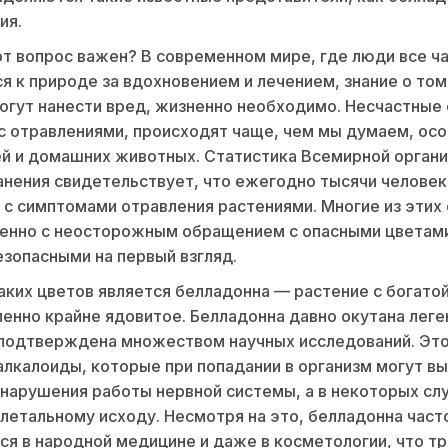
ия.
т вопрос важен? В современном мире, где люди все ч
 к природе за вдохновением и лечением, знание о том
огут нанести вред, жизненно необходимо. Несчастные 
с отравлениями, происходят чаще, чем мы думаем, ос
й и домашних животных. Статистика Всемирной орган
нения свидетельствует, что ежегодно тысячи челове
 с симптомами отравления растениями. Многие из этих
менно с неосторожным обращением с опасными цветам
езопасными на первый взгляд.
аких цветов является белладонна — растение с богато
енно крайне ядовитое. Белладонна давно окутана леге
 подтверждена множеством научных исследований. Это
лкалоиды, которые при попадании в организм могут вы
нарушения работы нервной системы, а в некоторых сл
 летальному исходу. Несмотря на это, белладонна част
ся в народной медицине и даже в косметологии, что т