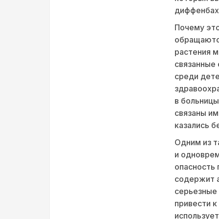
диффенбах
Почему это
обращаются
растения м
связанные 
среди дете
здравоохра
в больницы
связаны и
казались б
Одним из т
и одноврем
опасность
содержит а
серьезные 
привести к
использует