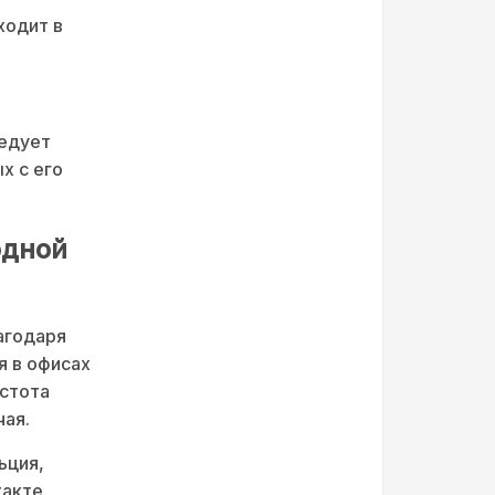
ходит в
ледует
х с его
одной
агодаря
я в офисах
остота
чая.
ьция,
акте.