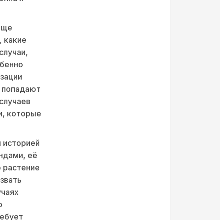
аще
, какие
случаи,
обенно
изации
к попадают
 случаев
и, которые
й историей
ндами, её
 растение
звать
учаях
о
ребует