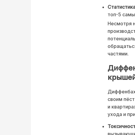
Статистика
топ-5 самы
Несмотря н
производст
потенциаль
обращаться
частями.
Диффен
крыше
Диффенбахи
своим пёст
и квартира
ухода и пр
Токсичност
вызывающие