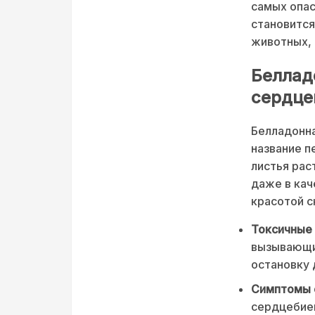
самых опас
становится
животных, 
Беллад
сердц
Белладонна
название п
листья рас
даже в кач
красотой с
Токсичные
вызывающие
остановку 
Симптомы 
сердцебиен