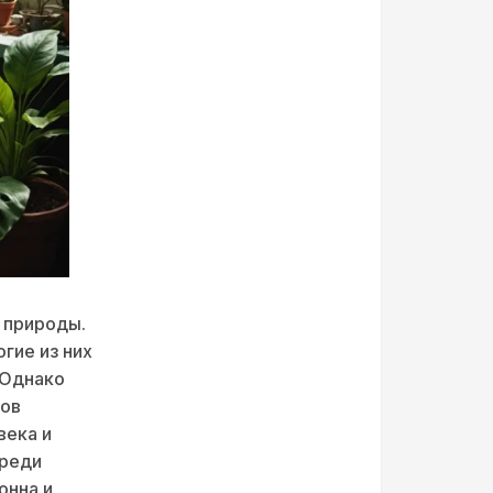
 природы.
гие из них
 Однако
дов
века и
среди
онна и