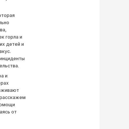
оторая
льно
ва,
к горла и
их детей и
вкус.
 инциденты
ельства.
а и
ерах
раживают
ы расскажем
помощи
аясь от