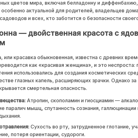
ных цветов мира, включая белладонну и диффенбахию,
 особенно актуальной для родителей, владельцев дом
садоводов и всех, кто заботится о безопасности своег
онна — двойственная красота с ядо
ем
, или красавка обыкновенная, известна с древних врем
ереводится как «красивая женщина», и это неспроста: 
тения использовались для создания косметических сре
естве глазных капель, расширяющих зрачки. Однако за
крывается смертельная опасность.
 вещества:
Атропин, скополамин и гиосциамин — алкал
 паралич мышц, спутанность сознания, галлюцинации 
дыхания.
отравления:
Сухость во рту, затрудненное глотание, у
ие, потеря ориентации, судороги.