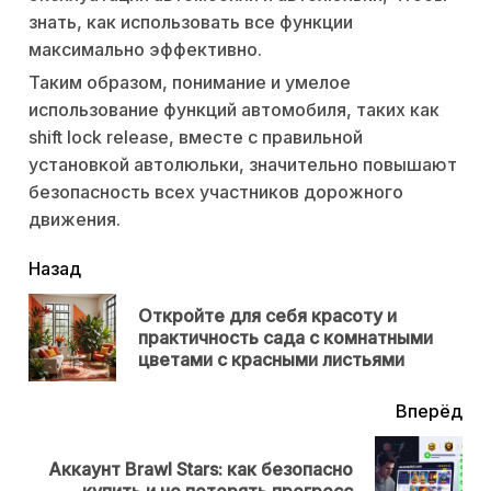
знать, как использовать все функции
максимально эффективно.
Таким образом, понимание и умелое
использование функций автомобиля, таких как
shift lock release, вместе с правильной
установкой автолюльки, значительно повышают
безопасность всех участников дорожного
движения.
читать
Назад
еще
Откройте для себя красоту и
Пр
практичность сада с комнатными
нов
цветами с красными листьями
Вперёд
Аккаунт Brawl Stars: как безопасно
Next
купить и не потерять прогресс